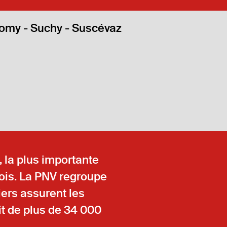
omy - Suchy - Suscévaz
, la plus importante
dois. La PNV regroupe
iers assurent les
it de plus de 34 000