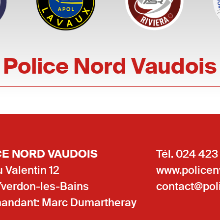
Police Nord Vaudois
CE NORD VAUDOIS
Tél. 024 423
 Valentin 12
www.policen
Yverdon-les-Bains
contact@pol
ndant: Marc Dumartheray