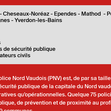
 Cheseaux-Noréaz - Ependes - Mathod - P
gnes - Yverdon-les-Bains
s
s de sécurité publique
ateurs civils
lice Nord Vaudois (PNV) est, de par sa taille
Sécurité publique de la capitale du Nord vau
ratives qu’opérationnelles. Quelque 75 polic
lique, de prévention et de proximité au prof
s 9 communes.