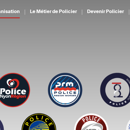
nisation
Le Métier de Policier
Devenir Policier