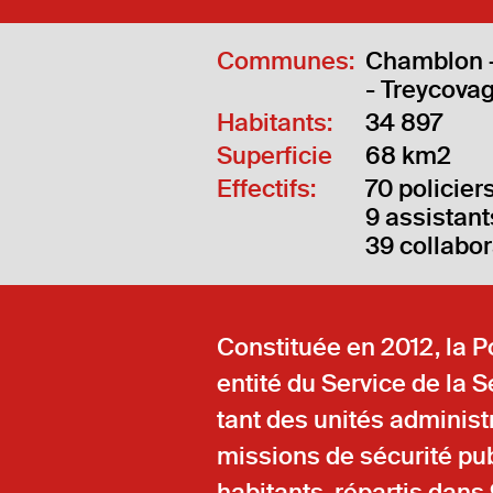
Communes:
Chamblon –
- Treycova
Habitants:
34 897
Superficie
68 km2
Effectifs:
70 policier
9 assistant
39 collabor
Constituée en 2012, la Po
entité du Service de la 
tant des unités administ
missions de sécurité pub
habitants, répartis dan