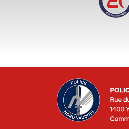
POLI
Rue du
1400 
Comma